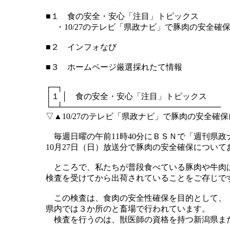
■１ 食の安全・安心「注目」トピックス
・10/27のテレビ「県政ナビ」で豚肉の安全確
■２ インフォなび
■３ ホームページ厳選採れたて情報
┌─┐
│１ │ 食の安全・安心「注目」トピックス
└─┴────────────────────────────
▽▲10/27のテレビ「県政ナビ」で豚肉の安全確
毎週日曜の午前11時40分にＢＳＮで「週刊県政
10月27日（日）放送分で豚肉の安全確保につい
ところで、私たちが普段食べている豚肉や牛肉
検査を受けてから出荷されていることをご存じで
この検査は、食肉の安全性確保を目的として、
県内では３か所のと畜場で行われています。
検査を行うのは、獣医師の資格を持つ新潟県ま