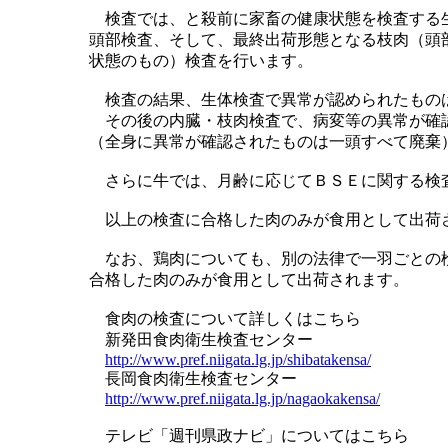
検査では、と殺前に家畜の健康状態を検査する
頭部検査、そして、最終出荷形態となる枝肉（頭
状態のもの）検査を行います。
検査の結果、生体検査で異常が認められたもの
その後の内臓・枝肉検査で、病変等の異常が確
（全身に異常が確認されたものは一頭すべて廃棄
さらに牛では、月齢に応じてＢＳＥに関する検
以上の検査に合格した肉のみが食用として出荷
なお、鶏肉についても、別の法律で一羽ごとの
合格した肉のみが食用として出荷されます。
食肉の検査について詳しくはこちら
新発田食肉衛生検査センター
http://www.pref.niigata.lg.jp/shibatakensa/
長岡食肉衛生検査センター
http://www.pref.niigata.lg.jp/nagaokakensa/
テレビ「週刊県政ナビ」についてはこちら