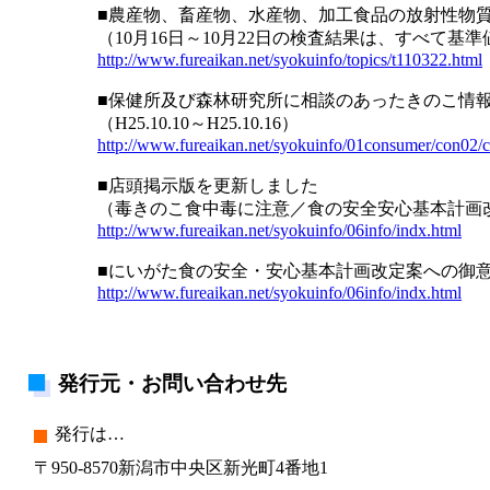
■農産物、畜産物、水産物、加工食品の放射性物
（10月16日～10月22日の検査結果は、すべて基
http://www.fureaikan.net/syokuinfo/topics/t110322.html
■保健所及び森林研究所に相談のあったきのこ情
（H25.10.10～H25.10.16）
http://www.fureaikan.net/syokuinfo/01consumer/con0
■店頭掲示版を更新しました
（毒きのこ食中毒に注意／食の安全安心基本計画
http://www.fureaikan.net/syokuinfo/06info/indx.html
■にいがた食の安全・安心基本計画改定案への御意見
http://www.fureaikan.net/syokuinfo/06info/indx.html
発行元・お問い合わせ先
発行は…
〒950-8570新潟市中央区新光町4番地1