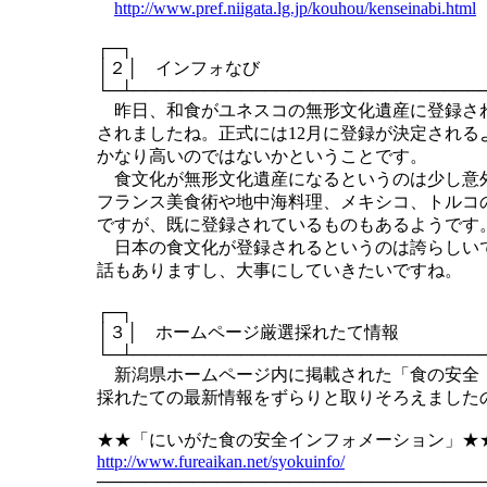
http://www.pref.niigata.lg.jp/kouhou/kenseinabi.html
┌─┐
│２│ インフォなび
└─┴─────────────────────────────
昨日、和食がユネスコの無形文化遺産に登録さ
されましたね。正式には12月に登録が決定される
かなり高いのではないかということです。
食文化が無形文化遺産になるというのは少し意
フランス美食術や地中海料理、メキシコ、トルコ
ですが、既に登録されているものもあるようです
日本の食文化が登録されるというのは誇らしい
話もありますし、大事にしていきたいですね。
┌─┐
│３│ ホームページ厳選採れたて情報
└─┴─────────────────────────────
新潟県ホームページ内に掲載された「食の安全
採れたての最新情報をずらりと取りそろえました
★★「にいがた食の安全インフォメーション」★
http://www.fureaikan.net/syokuinfo/
────────────────────────────────