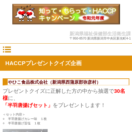
新潟県福祉保健部生活衛生課
〒950-8570 新潟県新潟市中央区新光町4-1
HACCPプレゼントクイズ企画
やひこ食品株式会社（新潟県西蒲原郡弥彦村）
プレゼントクイズに正解した方の中から抽選で
30名
様
に、
をプレゼントします！
「半羽唐揚げセット」
＜セット内容＞
○ 半羽唐揚げカレー味 １枚
○ 半羽唐揚げ旨塩 １枚