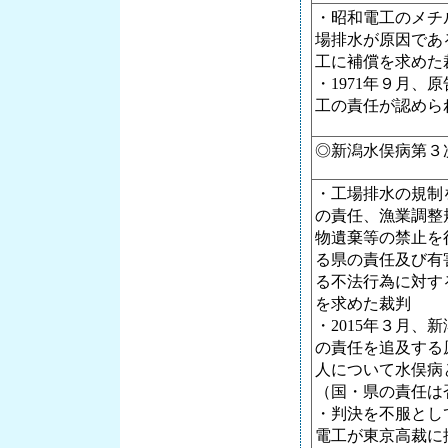
・昭和電工のメチ
場排水が原因であ
工に補償を求めた
・1971年９月、
工の責任が認めら
◎新潟水俣病第３次
・工場排水の規制
の責任、漁業調整
物遺棄等の禁止を
る県の責任及び有
る不法行為に対す
を求めた裁判
・2015年３月、
の責任を追及する原
人について水俣病
（国・県の責任は
・判決を不服とし
電工が東京高裁に