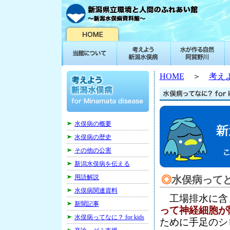
HOME
＞
考え
水俣病の概要
水俣病の歴史
その他の公害
新潟水俣病を伝える
用語解説
◎
水俣病って
水俣病関連資料
工場排水に含
新聞記事
って神経細胞が
水俣病ってなに？ for kids
ために手足のシ