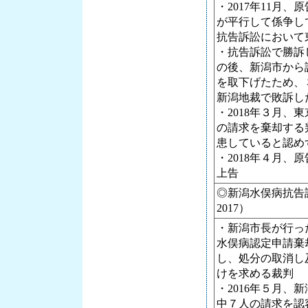
・2017年11月、
が平行して係争し
抗告訴訟において
・抗告訴訟で勝訴
の後、新潟市から
を取下げたため、
新潟地裁で敗訴し
・2018年３月、
の請求を棄却する
患していると認め
・2018年４月、
上告
◎新潟水俣病抗告訴
2017）
・新潟市長が行っ
水俣病認定申請棄
し、処分の取消し
けを求める裁判
・2016年５月、
中７人の請求を認