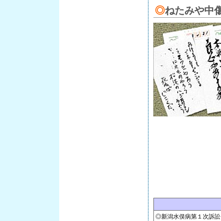
◎
ねたみや中
◎新潟水俣病第１次訴訟（1