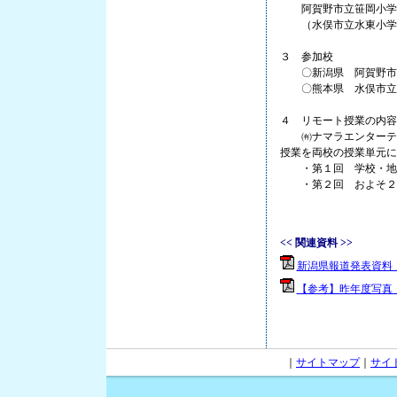
阿賀野市立笹岡小学
（水俣市立水東小学校
３ 参加校
〇新潟県 阿賀野市
〇熊本県 水俣市立水
４ リモート授業の内容
㈲ナマラエンターテイ
授業を両校の授業単元に
・第１回 学校・地域
・第２回 およそ２か
<< 関連資料 >>
新潟県報道発表資料（リモ
【参考】昨年度写真（リモ
｜
サイトマップ
｜
サイ