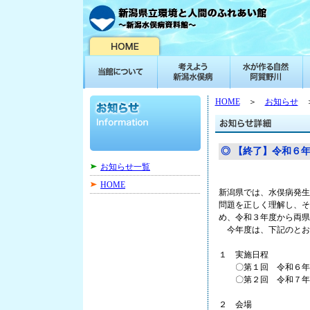
HOME
＞
お知らせ
＞
◎ 【終了】令和６
お知らせ一覧
HOME
新潟県では、水俣病発生
問題を正しく理解し、そ
め、令和３年度から両県
今年度は、下記のとお
１ 実施日程
〇第１回 令和６年１
〇第２回 令和７年
２ 会場