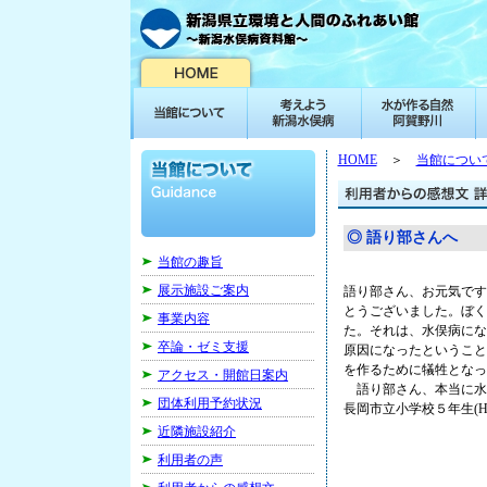
HOME
＞
当館につい
◎ 語り部さんへ
当館の趣旨
展示施設ご案内
語り部さん、お元気です
とうございました。ぼく
事業内容
た。それは、水俣病にな
卒論・ゼミ支援
原因になったということ
を作るために犠牲となっ
アクセス・開館日案内
語り部さん、本当に水
団体利用予約状況
長岡市立小学校５年生(H20
近隣施設紹介
利用者の声