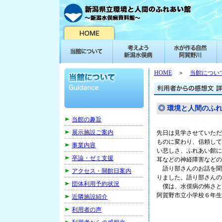
HOME
＞
当館につい
◎ 環境と人間のふ
当館の趣旨
展示施設ご案内
先日は見学させていただ
ものに変わり、信頼して
事業内容
い悲しさ、ふれあい館に
卒論・ゼミ支援
耳などの神経障害などの
語り部さんのお話を聞
アクセス・開館日案内
りました。語り部さんの
団体利用予約状況
僕は、水俣病の怖さと
阿賀野市立小学校６年生（ H
近隣施設紹介
利用者の声