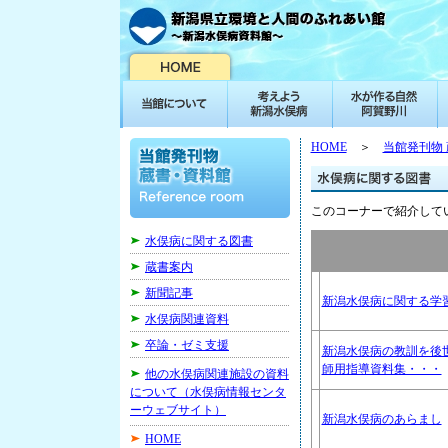
HOME
＞
当館発刊物
このコーナーで紹介して
水俣病に関する図書
蔵書案内
新聞記事
新潟水俣病に関する学
水俣病関連資料
卒論・ゼミ支援
新潟水俣病の教訓を後
師用指導資料集・・・
他の水俣病関連施設の資料
について（水俣病情報センタ
ーウェブサイト）
新潟水俣病のあらまし
HOME